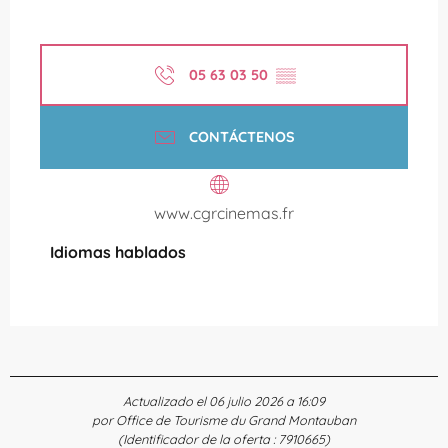
05 63 03 50
▒▒
CONTÁCTENOS
www.cgrcinemas.fr
Idiomas hablados
Idiomas hablados
Actualizado el 06 julio 2026 a 16:09
por Office de Tourisme du Grand Montauban
(Identificador de la oferta :
7910665
)