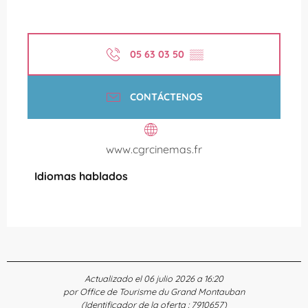
05 63 03 50
▒▒
CONTÁCTENOS
www.cgrcinemas.fr
Idiomas hablados
Idiomas hablados
Actualizado el 06 julio 2026 a 16:20
por Office de Tourisme du Grand Montauban
(Identificador de la oferta :
7910657
)