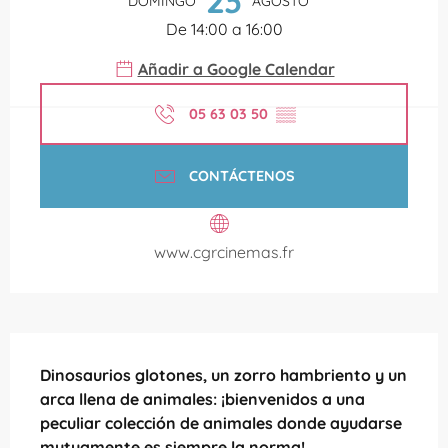
23
DOMINGO
AGOSTO
De 14:00 a 16:00
Añadir a Google Calendar
05 63 03 50
▒▒
CONTÁCTENOS
www.cgrcinemas.fr
Descripción
Dinosaurios glotones, un zorro hambriento y un 
arca llena de animales: ¡bienvenidos a una 
peculiar colección de animales donde ayudarse 
mutuamente es siempre la norma!