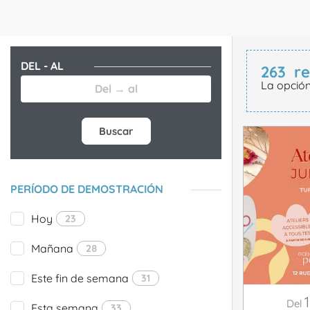
DEL - AL
263
re
La opció
Buscar
PERÍODO DE DEMOSTRACIÓN
Hoy
23
Mañana
28
Este fin de semana
31
Del
Esta semana
33