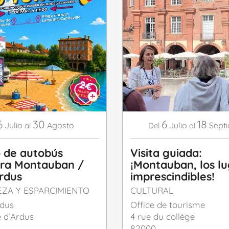
6
30
6
18
Julio
Agosto
Julio
Sept
al
Del
al
o de autobús
Visita guiada:
era Montauban /
¡Montauban, los l
rdus
imprescindibles!
ZA Y ESPARCIMIENTO
CULTURAL
rdus
Office de tourisme
 d’Ardus
4 rue du collège
82000