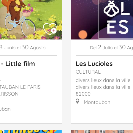
8
30
2
30
Junio
Agosto
Julio
Ag
al
Del
al
 Little film
Les Lucioles
CULTURAL
L
divers lieux dans la ville
AUBAN LE PARIS
divers lieux dans la ville
RRISSON
82000
Montauban
uban