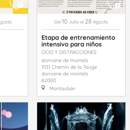
10
28
gosto
Julio
Agosto
Del
al
Etapa de entrenamiento
intensivo para niños
OCIO Y DISTRACCIONES
domaine de montels
1531 Chemin de la Tauge
domaine de montels
82000
Montauban