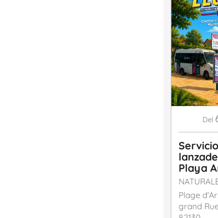
Del
Servici
lanzad
Playa A
NATURALE
Plage d'A
grand Rue
82130