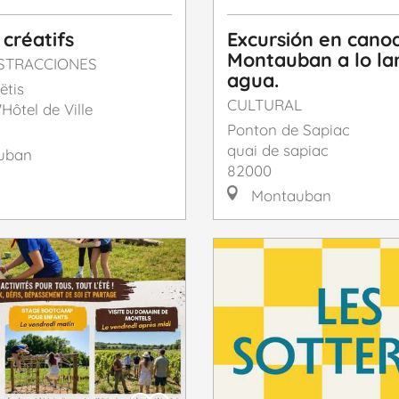
 créatifs
Excursión en cano
Montauban a lo la
ISTRACCIONES
agua.
ëtis
CULTURAL
'Hôtel de Ville
Ponton de Sapiac
quai de sapiac
uban
82000
Montauban