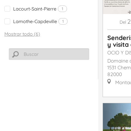
Lacourt-Saint-Pierre
1
2
Lamothe-Capdeville
1
Del
Mostrar todo (6)
Senderi
y visita
OCIO Y D
Domaine d
1531 Chem
82000
Monta