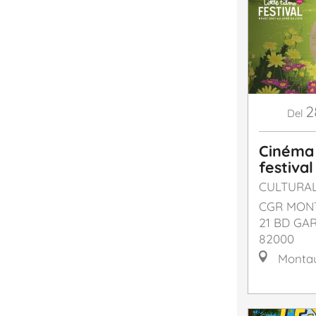
2
Del
Cinéma -
festival
CULTURA
CGR MONT
21 BD GA
82000
Monta