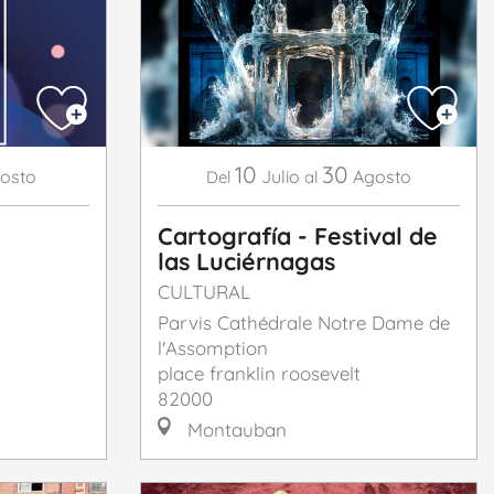
10
30
osto
Julio
Agosto
Del
al
Cartografía - Festival de
las Luciérnagas
CULTURAL
Parvis Cathédrale Notre Dame de
l'Assomption
place franklin roosevelt
82000
Montauban