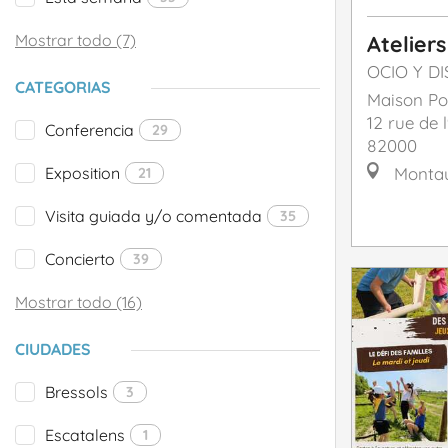
Mostrar todo (7)
Ateliers
OCIO Y D
CATEGORIAS
Maison Po
12 rue de l
Conferencia
29
82000
Exposition
Monta
21
Visita guiada y/o comentada
35
Concierto
39
Mostrar todo (16)
CIUDADES
Bressols
3
Escatalens
1