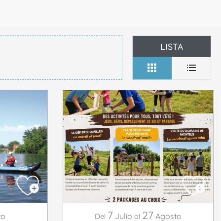
LISTA
7
27
to
Julio
Agosto
Del
al