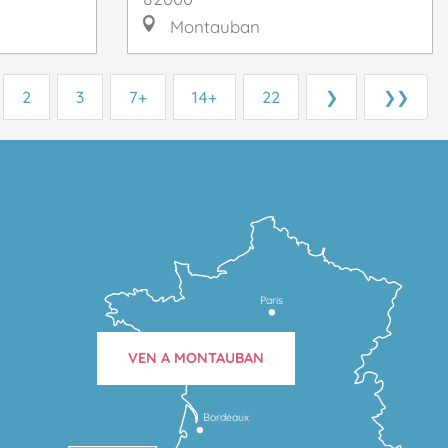
Montauban
2
3
7+
14+
22
❯
❯❯
Paris
VEN A MONTAUBAN
Bordeaux