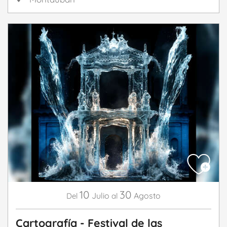
10
30
Julio
Agosto
Del
al
Cartografía - Festival de las