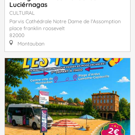
Luciérnagas
CULTURAL
Parvis Cathédrale Notre Dame de l'Assomption
place franklin roosevelt
82000
Montauban