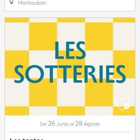
Montauban
26
28
Junio
Agosto
Del
al