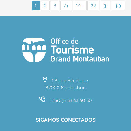
1
2
3
7+
14+
22
❯
❯❯
1 Place Pénélope
82000 Montauban
+33(0)5 63 63 60 60
SIGAMOS CONECTADOS