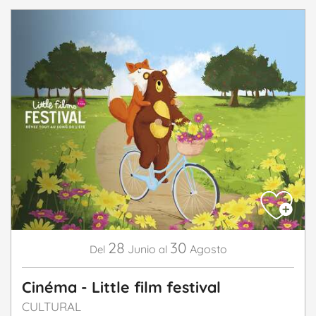
28
30
Junio
Agosto
Del
al
Cinéma - Little film festival
CULTURAL