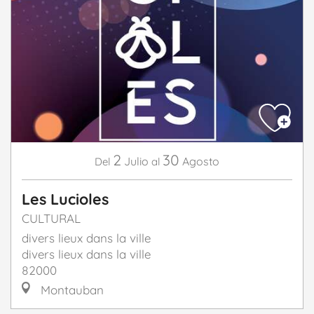
2
30
Julio
Agosto
Del
al
Les Lucioles
CULTURAL
divers lieux dans la ville
divers lieux dans la ville
82000
Montauban