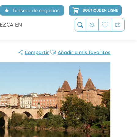
Turismo de negocios
BOUTIQUE EN LIGNE
EZCA EN
ES
Buscar
Voir les favoris
Ajouter aux favoris
Compartir
Añadir a mis favoritos