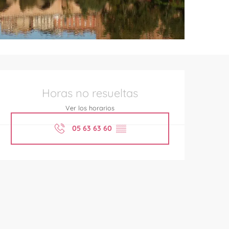
Horarios y datos de contac
Horas no resueltas
Ver los horarios
05 63 63 60
▒▒