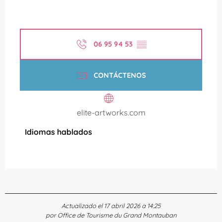
06 95 94 53
▒▒
CONTÁCTENOS
elite-artworks.com
Idiomas hablados
Idiomas hablados
Actualizado el 17 abril 2026 a 14:25
por Office de Tourisme du Grand Montauban