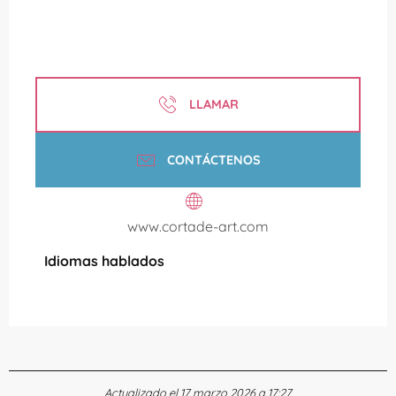
LLAMAR
CONTÁCTENOS
www.cortade-art.com
Idiomas hablados
Idiomas hablados
Actualizado el 17 marzo 2026 a 17:27