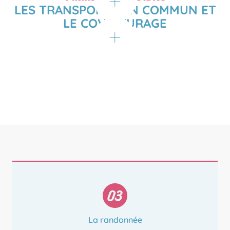
LES TRANSPORTS EN COMMUN ET
parkings relais
LE COVOITURAGE
La randonnée