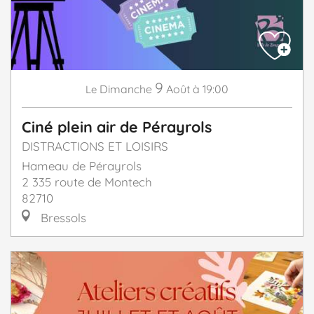
9
Dimanche
Août
à 19:00
Le
Ciné plein air de Pérayrols
DISTRACTIONS ET LOISIRS
Hameau de Pérayrols
2 335 route de Montech
82710
Bressols