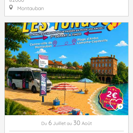
Montauban
6
30
Juillet
Août
Du
au