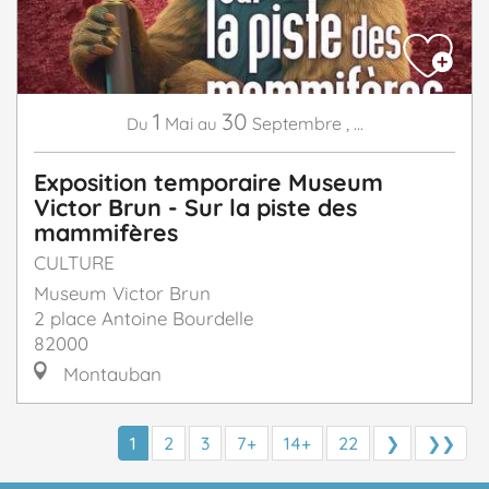
1
30
Mai
Septembre
,
...
Du
au
Exposition temporaire Museum
Victor Brun - Sur la piste des
mammifères
CULTURE
Museum Victor Brun
2 place Antoine Bourdelle
82000
Montauban
1
2
3
7+
14+
22
❯
❯❯