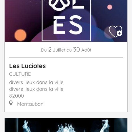
2
30
Juillet
Août
Du
au
Les Lucioles
CULTURE
divers lieux dans la ville
divers lieux dans la ville
82000
Montauban