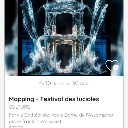
10
30
Juillet
Août
Du
au
Mapping - Festival des lucioles
CULTURE
Parvis Cathédrale Notre Dame de l'Assomption
place franklin roosevelt
82000