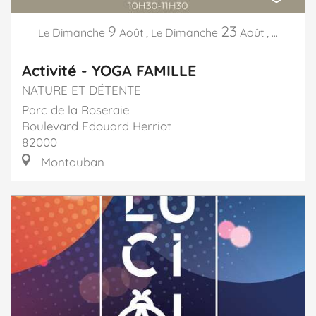
9
23
Dimanche
Août
,
Dimanche
Août
,
...
Le
Le
Activité - YOGA FAMILLE
NATURE ET DÉTENTE
Parc de la Roseraie
Boulevard Edouard Herriot
82000
Montauban