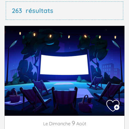
263
résultats
9
Dimanche
Août
Le