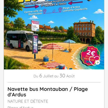
6
30
Juillet
Août
Du
au
Navette bus Montauban / Plage
d'Ardus
NATURE ET DÉTENTE
Plage d'Ardus