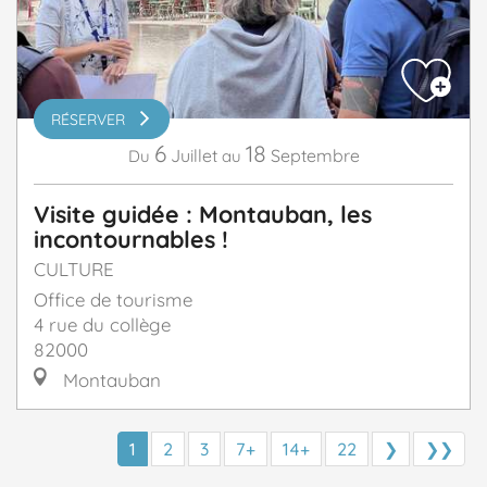
RÉSERVER
6
18
Juillet
Septembre
Du
au
Visite guidée : Montauban, les
incontournables !
CULTURE
Office de tourisme
4 rue du collège
82000
Montauban
1
2
3
7+
14+
22
❯
❯❯