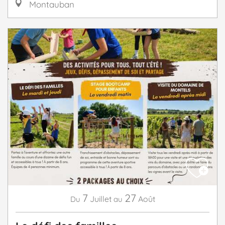
Montauban
7
27
Juillet
Août
Du
au