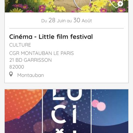
28
30
Juin
Août
Du
au
Cinéma - Little film festival
CULTURE
CGR MONTAUBAN LE PARIS
21 BD GARRISSON
82000
Montauban