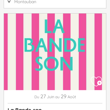
Montauban
27
29
Juin
Août
Du
au
La Bande son