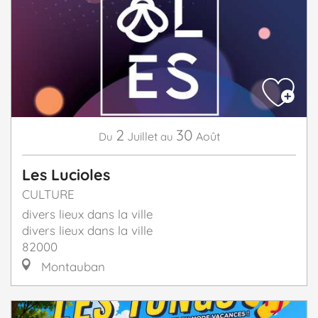
2
30
Juillet
Août
Du
au
Les Lucioles
CULTURE
divers lieux dans la ville
divers lieux dans la ville
82000
Montauban