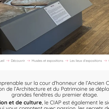
eil
Découvrir
Musées et expositions
Les lieux d’expositions
prenable sur la cour d’honneur de l’Ancien Co
on de l’Architecture et du Patrimoine se déplo
grandes fenêtres du premier étage.
ion et de culture
, le CIAP est également le 
ui vous comptent avec passion, les secrets de 