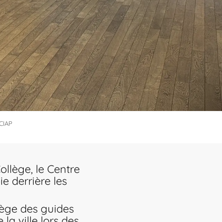
CIAP
llège, le Centre
ie derrière les
siège des guides
la ville lors des