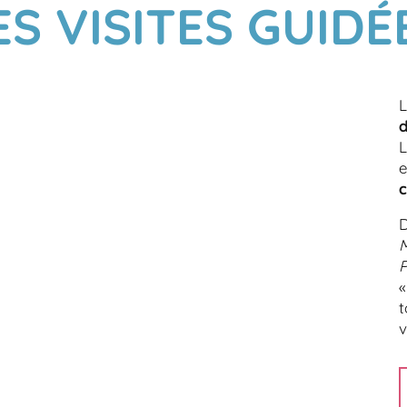
ES VISITES GUIDÉ
L
d
L
e
c
D
P
t
v