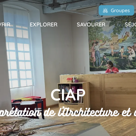
Groupes
RIR
EXPLORER
SAVOURER
SÉJ
CIAP
rprétation de l'Architecture et