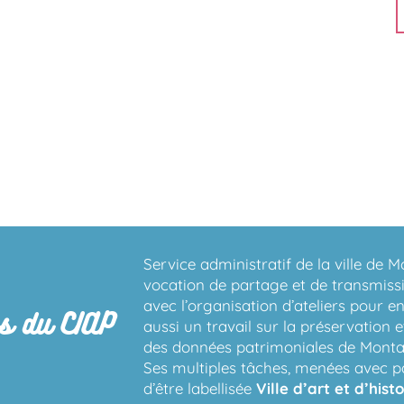
Service administratif de la ville de 
vocation de partage et de transmis
avec l’organisation d’ateliers pour e
s du CIAP
aussi un travail sur la préservation e
des données patrimoniales de Mont
Ses multiples tâches, menées avec pa
d’être labellisée
Ville d’art et d’histo