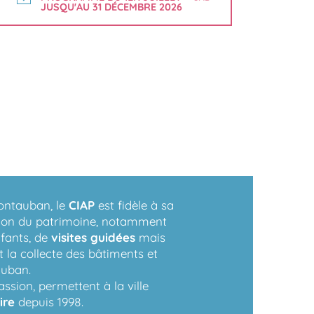
JUSQU'AU 31 DÉCEMBRE 2026
Montauban, le
CIAP
est fidèle à sa
sion du patrimoine, notamment
nfants, de
visites guidées
mais
t la collecte des bâtiments et
auban.
ssion, permettent à la ville
ire
depuis 1998.