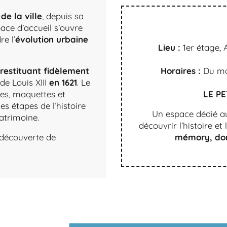
de la ville
, depuis sa
pace d’accueil s’ouvre
e l’
évolution urbaine
Lieu :
1er étage, 
restituant fidèlement
Horaires :
Du mar
de Louis XIII
en 1621
. Le
res, maquettes et
LE PE
s étapes de l’histoire
Un espace dédié au
patrimoine.
découvrir l’histoire e
a découverte de
mémory, do