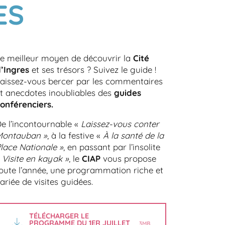
ES
e meilleur moyen de découvrir la
Cité
’Ingres
et ses trésors ? Suivez le guide !
aissez-vous bercer par les commentaires
t anecdotes inoubliables des
guides
onférenciers.
e l’incontournable «
Laissez-vous conter
Montauban »
, à la festive «
À la santé de la
lace Nationale »
, en passant par l’insolite
«
Visite en kayak »
, le
CIAP
vous propose
oute l’année, une programmation riche et
ariée de visites guidées.
TÉLÉCHARGER LE
PROGRAMME DU 1ER JUILLET
3MB