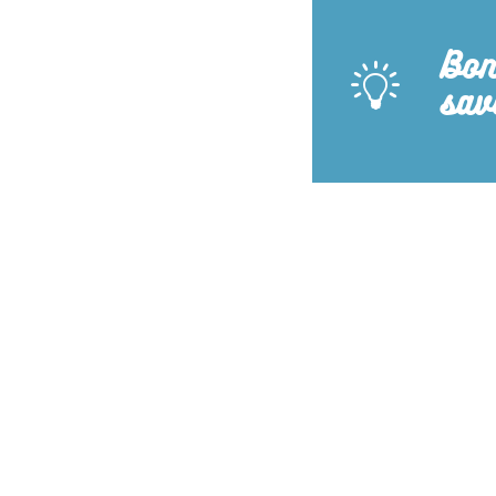
Bon
sav