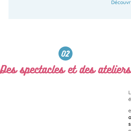
Découvr
Des spectacles et des ateliers
L
é
e
s
p