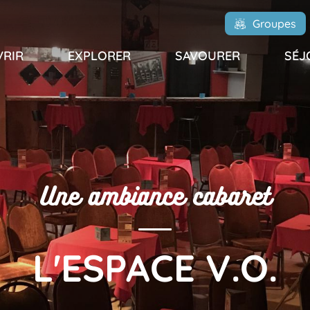
Groupes
RIR
EXPLORER
SAVOURER
SÉJ
Une ambiance cabaret
L'ESPACE V.O.