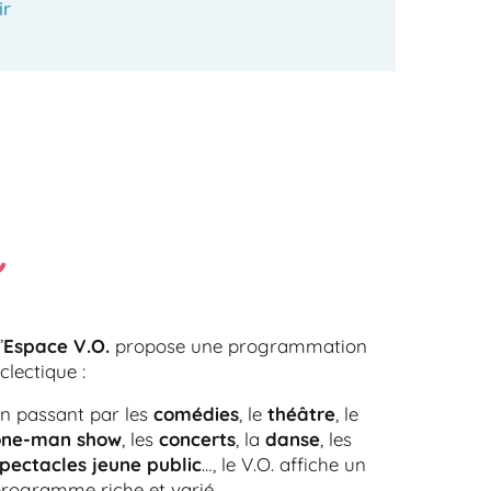
ir
’
Espace V.O.
propose une programmation
clectique :
n passant par les
comédies
, le
théâtre
, le
one-man show
, les
concerts
, la
danse
, les
pectacles jeune public
…, le V.O. affiche un
rogramme riche et varié.