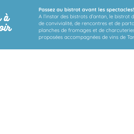
Passez au bistrot avant les spectacles
 à
A l’instar des bistrots d’antan, le bistrot 
oir
de convivialité, de rencontres et de par
planches de fromages et de charcuterie
proposées accompagnées de vins de Tar