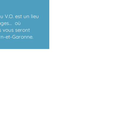
!
du V.O. est un lieu
tages… où
s vous seront
n-et-Garonne.