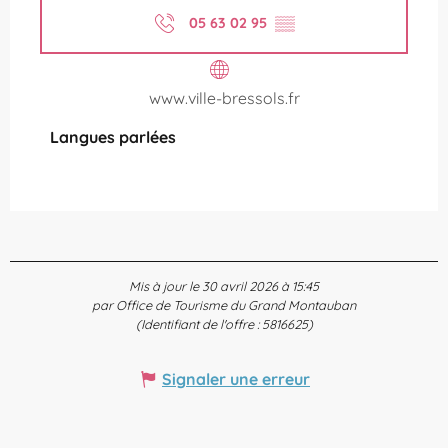
05 63 02 95
▒▒
www.ville-bressols.fr
Langues parlées
Langues parlées
Mis à jour le 30 avril 2026 à 15:45
par Office de Tourisme du Grand Montauban
(Identifiant de l'offre :
5816625
)
Signaler une erreur