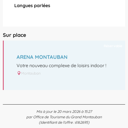
Langues parlées
Langues parlées
Sur place
Réservable
ARENA MONTAUBAN
Votre nouveau complexe de loisirs indoor !
Montauban
Mis à jour le 20 mars 2026 à 15:27
par Office de Tourisme du Grand Montauban
(Identifiant de l'offre :
6162695
)