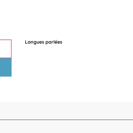
Langues parlées
Langues parlées