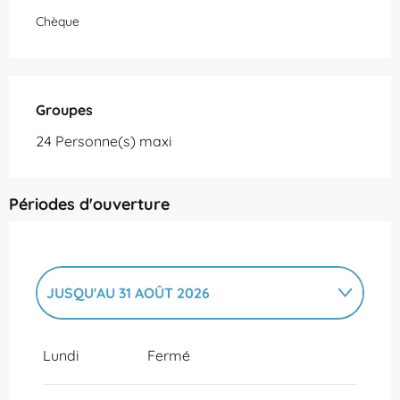
Chèque
Groupes
Groupes
24 Personne(s) maxi
Périodes d'ouverture
JUSQU'AU
31 AOÛT 2026
DU
1 JANVIER 2026
AU
30 JUIN 2026
Lundi
Fermé
DU
1 SEPTEMBRE 2026
AU
31 DÉCEMBRE