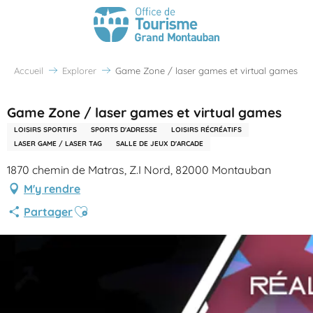
Accueil
Explorer
Game Zone / laser games et virtual games
Game Zone / laser games et virtual games
LOISIRS SPORTIFS
SPORTS D'ADRESSE
LOISIRS RÉCRÉATIFS
LASER GAME / LASER TAG
SALLE DE JEUX D'ARCADE
1870 chemin de Matras, Z.I Nord, 82000 Montauban
M'y rendre
Ajouter aux favoris
Partager