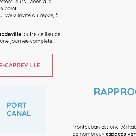
ettent leurs lignes à la
e point !
i vous invite au repos, à
pdeville
, outre ce lieu de
une journée complète !
E-CAPDEVILLE
RAPPRO
PORT
CANAL
Montauban est une vérita
de nombreux
espaces ver