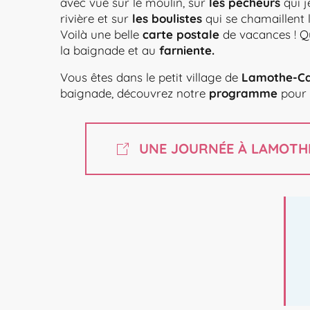
avec vue sur le moulin, sur
les pêcheurs
qui j
rivière et sur
les boulistes
qui se chamaillent l
Voilà une belle
carte postale
de vacances ! Qu
la baignade et au
farniente.
Vous êtes dans le petit village de
Lamothe-Ca
baignade, découvrez notre
programme
pour 
UNE JOURNÉE À LAMOTH