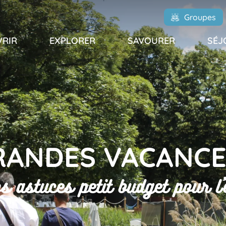
Groupes
RIR
EXPLORER
SAVOURER
SÉJ
RANDES VACANCES
s astuces petit budget pour l'