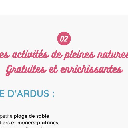
s activités de pleines nature
Gratuites et enrichissantes
E D’ARDUS :
petite
plage de sable
iers et mûriers-platanes,