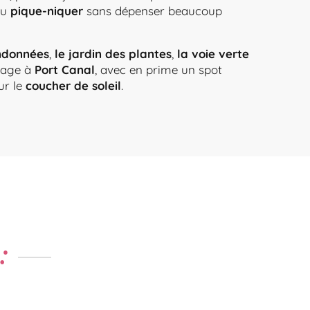
u
pique-niquer
sans dépenser beaucoup
O
AIRES DE PIQUE-
andonnées
,
le jardin des plantes
,
la voie verte
lage à
Port Canal
, avec en prime un spot
ur le
coucher de soleil
.
: