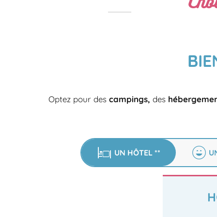
Cho
BIE
Optez pour des
campings,
des
hébergement
UN HÔTEL **
U
H