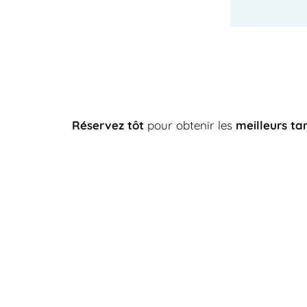
Réservez tôt
pour obtenir les
meilleurs tar
-
+
-
adulte(s)