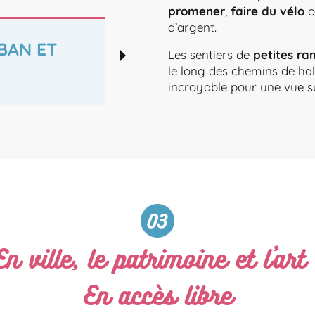
promener
,
faire du vélo
o
d’argent.
BAN ET
À PIED À VÉL
Les sentiers de
petites r
le long des chemins de ha
incroyable pour une vue s
En ville, le patrimoine et l'art 
En accès libre