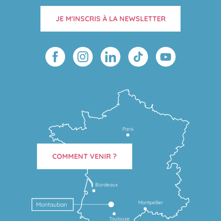
JE M'INSCRIS À LA NEWSLETTER
Paris
COMMENT VENIR ?
Bordeaux
Montpellier
Montauban
Toulouse