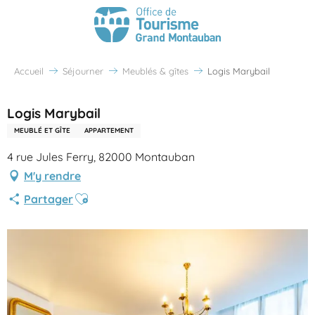
Accueil
Séjourner
Meublés & gîtes
Logis Marybail
Logis Marybail
MEUBLÉ ET GÎTE
APPARTEMENT
4 rue Jules Ferry, 82000 Montauban
M'y rendre
Ajouter aux favoris
Partager