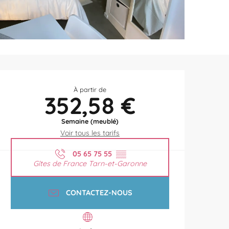
Ouverture et coordonnées
À partir de
352,58 €
Semaine (meublé)
Voir tous les tarifs
05 65 75 55
▒▒
Gîtes de France Tarn-et-Garonne
CONTACTEZ-NOUS