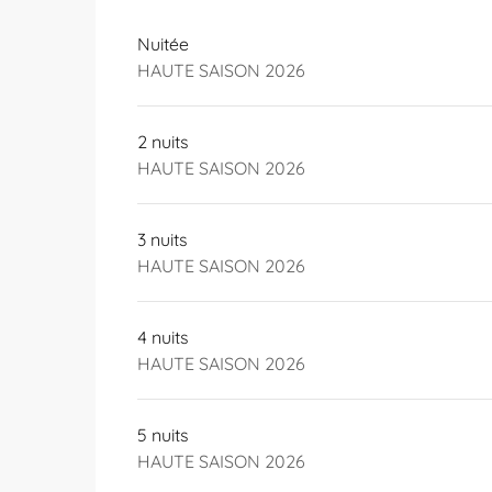
DU
24 SEPTEMBRE 2025
AU
4 JANVIER 20
Nuitée
HAUTE SAISON 2026
DU
5 JANVIER 2026
AU
12 FÉVRIER 2026
DU
13 FÉVRIER 2026
AU
16 FÉVRIER 2026
2 nuits
HAUTE SAISON 2026
DU
30 AVRIL 2026
AU
4 MAI 2026
3 nuits
HAUTE SAISON 2026
4 nuits
HAUTE SAISON 2026
5 nuits
HAUTE SAISON 2026