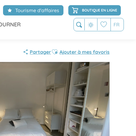
Tourisme d'affaires
BOUTIQUE EN LIGNE
OURNER
FR
Recherche
Voir les favoris
Ajouter aux favoris
Partager
Ajouter à mes favoris