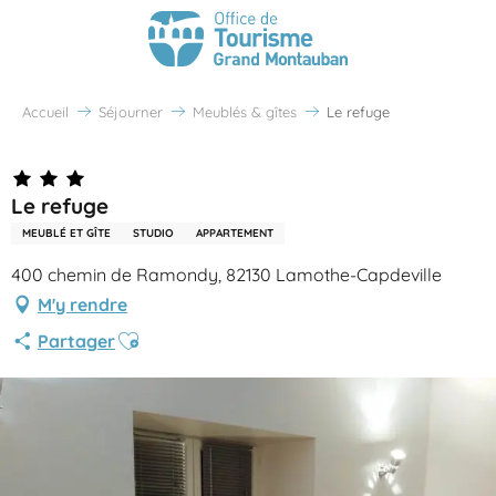
Accueil
Séjourner
Meublés & gîtes
Le refuge
Le refuge
MEUBLÉ ET GÎTE
STUDIO
APPARTEMENT
400 chemin de Ramondy, 82130 Lamothe-Capdeville
M'y rendre
Ajouter aux favoris
Partager