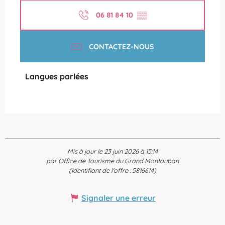
06 81 84 10
▒▒
CONTACTEZ-NOUS
Langues parlées
Langues parlées
Mis à jour le 23 juin 2026 à 15:14
par Office de Tourisme du Grand Montauban
(Identifiant de l'offre :
5816614
)
Signaler une erreur