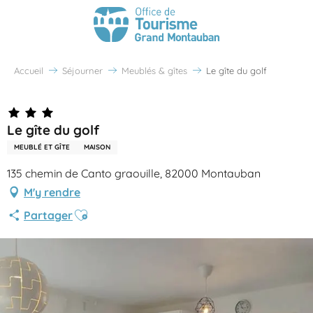
Accueil
Séjourner
Meublés & gîtes
Le gîte du golf
Le gîte du golf
MEUBLÉ ET GÎTE
MAISON
135 chemin de Canto graouille, 82000 Montauban
M'y rendre
Ajouter aux favoris
Partager