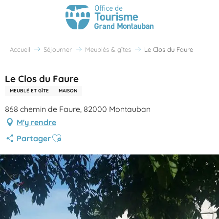
Accueil
Séjourner
Meublés & gîtes
Le Clos du Faure
Le Clos du Faure
MEUBLÉ ET GÎTE
MAISON
868 chemin de Faure, 82000 Montauban
M'y rendre
Ajouter aux favoris
Partager