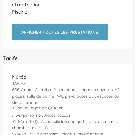
Climatisation
Piscine
AFFICHER TOUTES LES PRESTATIONS
Tarifs
Tarifs 2026
Nuitée
TARIFS
65€ / nuit : Chambre 2 personnes, canapé convertible 2
places, salle de bain et WC privé, accès aux espaces de
vie commune
SUPPLEMENTS POSSIBLES :
>15€/personne : Accès Jacuzzi
>20€ (forfait) : Accès piscine (lorsqu'il y a location de la
chambre une nuit)
>25€/nuit : Lit d'appoint 1 place supplémentaire