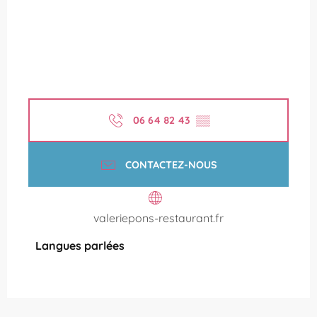
06 64 82 43
▒▒
CONTACTEZ-NOUS
valeriepons-restaurant.fr
Langues parlées
Langues parlées