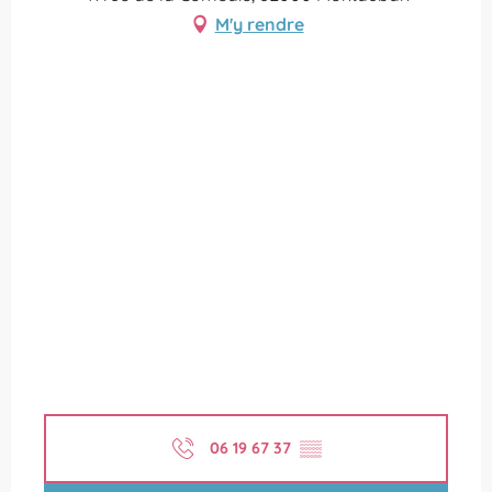
M'y rendre
06 19 67 37
▒▒