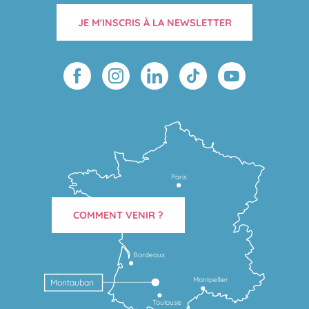
JE M'INSCRIS À LA NEWSLETTER
Paris
COMMENT VENIR ?
Bordeaux
Montpellier
Montauban
Toulouse