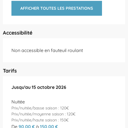
AFFICHER TOUTES LES PRESTATIONS
Accessibilité
Non accessible en fauteuil roulant
Tarifs
Du
Jusqu'au
15 mars 2026
15 octobre 2026
au
15 octobre 2026
Nuitée
Prix/nuitée/basse saison : 120€
Prix/nuitée/moyenne saison : 120€
Prix/nuitée/haute saison : 150€
De
90,00 €
à
150,00 €