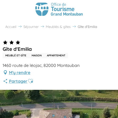
Accueil
Séjourner
Meublés & gîtes
Gîte d'Emilia
Gîte d'Emilia
MEUBLÉ ET GÎTE
MAISON
APPARTEMENT
1460 route de léojac, 82000 Montauban
M'y rendre
Ajouter aux favoris
Partager