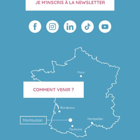
JE M'INSCRIS À LA NEWSLETTER
Paris
COMMENT VENIR ?
Bordeaux
Montpellier
Montauban
Toulouse