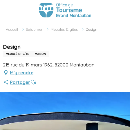
Accueil
Séjourner
Meublés & gîtes
Design
Design
MEUBLÉ ET GÎTE
MAISON
215 rue du 19 mars 1962, 82000 Montauban
M'y rendre
Ajouter aux favoris
Partager