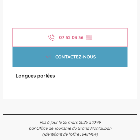
07 52 03 36
▒▒
CONTACTEZ-NOUS
Langues parlées
Langues parlées
Mis à jour le 25 mars 2026 à 10:49
par Office de Tourisme du Grand Montauban
(Identifiant de l'offre :
6481404
)