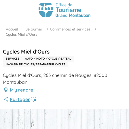
Accueil
Séjourner
Commerces et services
Cycles Miel d'Ours
Cycles Miel d'Ours
SERVICES
AUTO / MOTO / CYCLE / BATEAU
MAGASIN DE CYCLES/RÉPARATEUR CYCLES
Cycles Miel d'Ours, 265 chemin de Rouges, 82000
Montauban
M'y rendre
Ajouter aux favoris
Partager