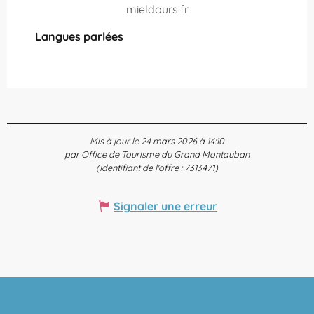
mieldours.fr
Langues parlées
Langues parlées
Mis à jour le 24 mars 2026 à 14:10
par Office de Tourisme du Grand Montauban
(Identifiant de l'offre :
7313471
)
Signaler une erreur