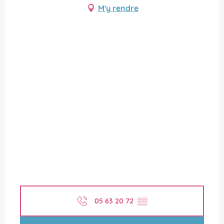
M'y rendre
05 63 20 72
▒▒