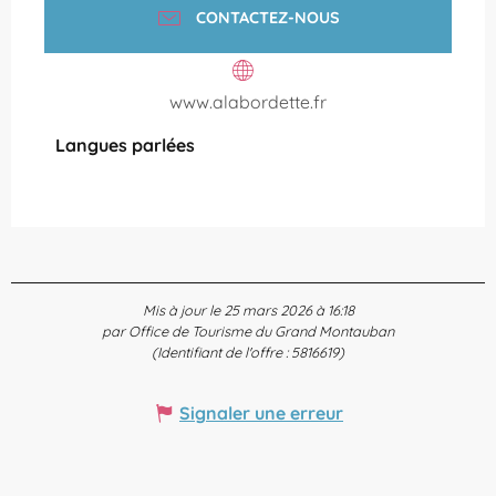
CONTACTEZ-NOUS
www.alabordette.fr
Langues parlées
Langues parlées
Mis à jour le 25 mars 2026 à 16:18
par Office de Tourisme du Grand Montauban
(Identifiant de l'offre :
5816619
)
Signaler une erreur