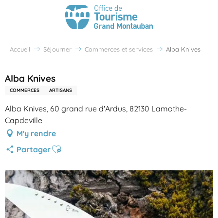
Accueil
Séjourner
Commerces et services
Alba Knives
Alba Knives
COMMERCES
ARTISANS
Alba Knives, 60 grand rue d'Ardus, 82130 Lamothe-
Capdeville
M'y rendre
Ajouter aux favoris
Partager