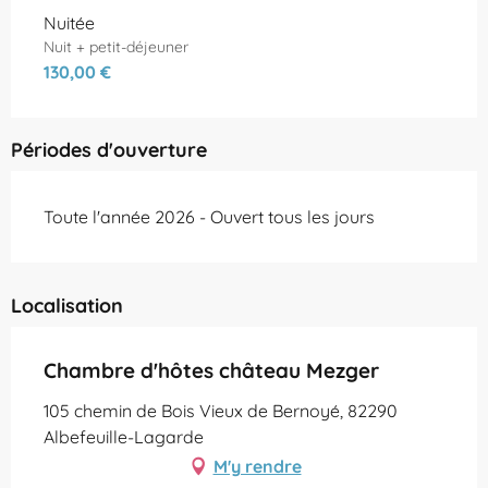
Tarifs 2026
Nuitée
Nuit + petit-déjeuner
130,00 €
Périodes d'ouverture
Toute l'année 2026 - Ouvert tous les jours
Localisation
Chambre d'hôtes château Mezger
105 chemin de Bois Vieux de Bernoyé, 82290
Albefeuille-Lagarde
M'y rendre