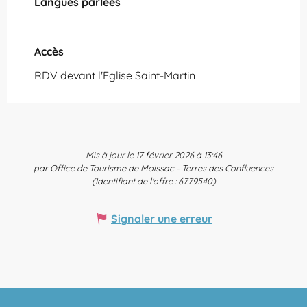
Langues parlées
Langues parlées
Accès
Accès
RDV devant l'Eglise Saint-Martin
Mis à jour le 17 février 2026 à 13:46
par Office de Tourisme de Moissac - Terres des Confluences
(Identifiant de l'offre :
6779540
)
Signaler une erreur