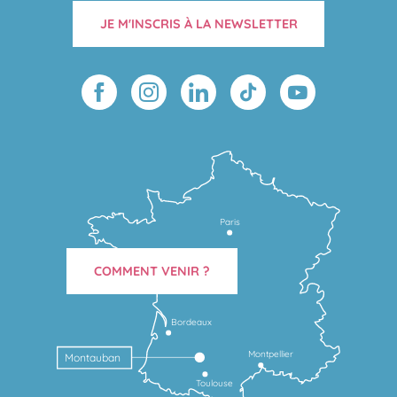
JE M'INSCRIS À LA NEWSLETTER
Paris
COMMENT VENIR ?
Bordeaux
Montpellier
Montauban
Toulouse