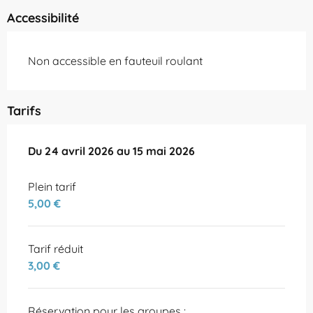
Accessibilité
Non accessible en fauteuil roulant
Tarifs
Du
Du
24 avril 2026
24 avril 2026
au
au
15 mai 2026
15 mai 2026
Plein tarif
5,00 €
Tarif réduit
3,00 €
Réservation pour les groupes :