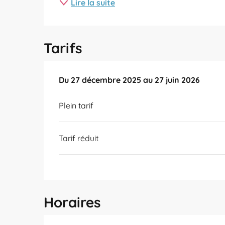
Lire la suite
Tarifs
Du
Du
27 décembre 2025
27 décembre 2025
au
au
27 juin 2026
27 juin 2026
Plein tarif
Tarif réduit
Horaires