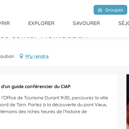
ez-vous conter Montauban
Groupes
RIR
EXPLORER
SAVOURER
SÉJ
:30 / ...
vous conter Montauban
ntauban
M'y rendre
d'un guide conférencier du CIAP.
ice de Tourisme Durant 1h30, parcourez la ville 
ord de Tarn. Partez à la découverte du pont Vieux, 
témoins des riches heures de l’histoire de 