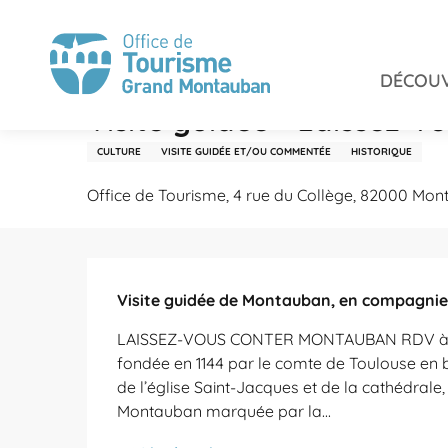
Aller
Accueil
Séjourner
Agenda
Visite guidée - Laiss
au
contenu
DÉCOUV
principal
Samedi 24 octobre à 14:30 / Samedi 31 octobre à 14
Visite guidée - Laissez-
CULTURE
VISITE GUIDÉE ET/OU COMMENTÉE
HISTORIQUE
Office de Tourisme, 4 rue du Collège, 82000 Mo
Description
Visite guidée de Montauban, en compagnie 
LAISSEZ-VOUS CONTER MONTAUBAN RDV à l’Off
fondée en 1144 par le comte de Toulouse en b
de l’église Saint-Jacques et de la cathédrale, 
Montauban marquée par la...