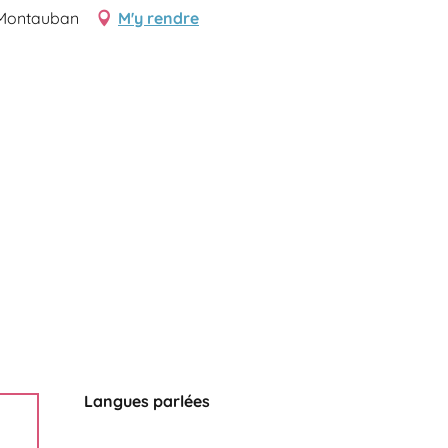
0 Montauban
M'y rendre
Langues parlées
Langues parlées