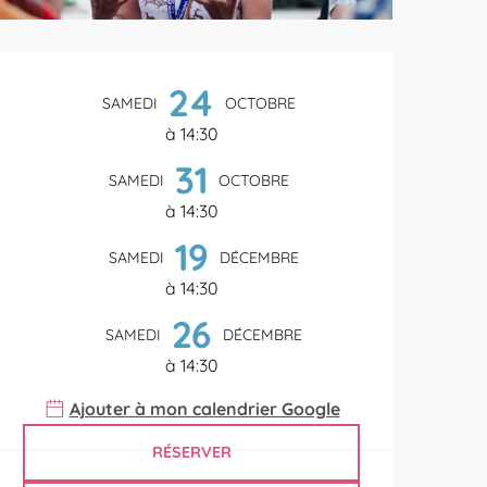
Ouverture et coordonnées
24
SAMEDI
OCTOBRE
à 14:30
31
SAMEDI
OCTOBRE
à 14:30
19
SAMEDI
DÉCEMBRE
à 14:30
26
SAMEDI
DÉCEMBRE
à 14:30
Ajouter à mon calendrier Google
RÉSERVER