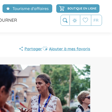
Tourisme d'affaires
BOUTIQUE EN LIGNE
OURNER
FR
Recherche
Voir les favoris
Ajouter aux favoris
Partager
Ajouter à mes favoris