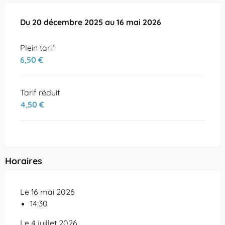
Du
Du
20 décembre 2025
20 décembre 2025
au
au
16 mai 2026
16 mai 2026
Plein tarif
6,50 €
Tarif réduit
4,50 €
Horaires
Le 16 mai 2026
14:30
Le 4 juillet 2026