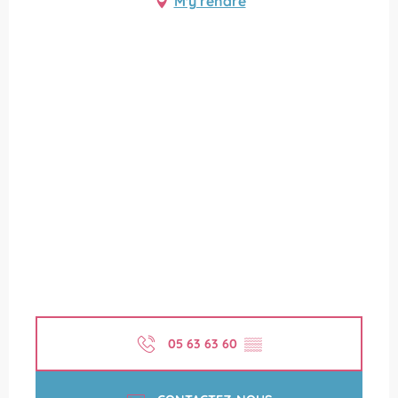
M'y rendre
05 63 63 60
▒▒