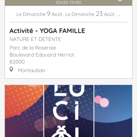
9
23
Dimanche
Août
,
Dimanche
Août
,
...
Le
Le
Activité - YOGA FAMILLE
NATURE ET DÉTENTE
Parc de la Roseraie
Boulevard Edouard Herriot
82000
Montauban