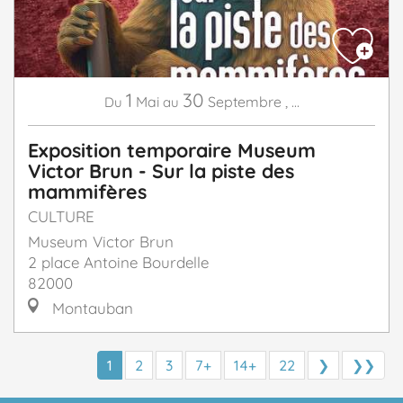
1
30
Mai
Septembre
,
...
Du
au
Exposition temporaire Museum
Victor Brun - Sur la piste des
mammifères
CULTURE
Museum Victor Brun
2 place Antoine Bourdelle
82000
Montauban
1
2
3
7+
14+
22
❯
❯❯