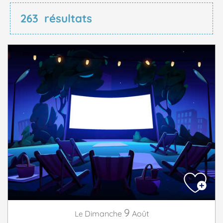
263
résultats
9
Dimanche
Août
Le