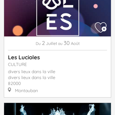
2
30
Juillet
Août
Du
au
Les Lucioles
CULTURE
divers lieux dans la ville
divers lieux dans la ville
82000
Montauban