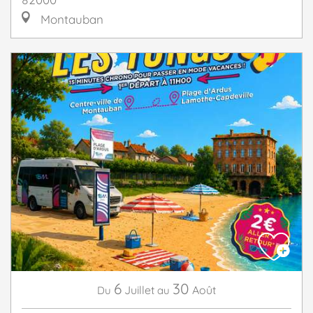
Montauban
6
30
Juillet
Août
Du
au