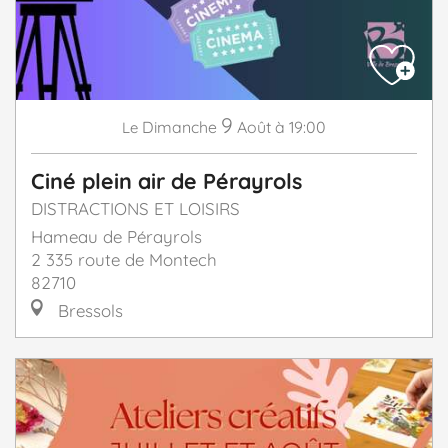
9
Dimanche
Août
à 19:00
Le
Ciné plein air de Pérayrols
DISTRACTIONS ET LOISIRS
Hameau de Pérayrols
2 335 route de Montech
82710
Bressols