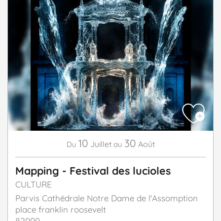
10
30
Juillet
Août
Du
au
Mapping - Festival des lucioles
CULTURE
Parvis Cathédrale Notre Dame de l'Assomption
place franklin roosevelt
82000