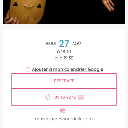
Ouverture et coordonnées
27
JEUDI
AOÛT
à 18:30
et à 19:30
Ajouter à mon calendrier Google
RÉSERVER
05 63 22 12
▒▒
museeingresbourdelle.com