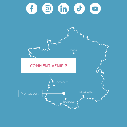
Paris
COMMENT VENIR ?
Bordeaux
Montpellier
Montauban
Toulouse