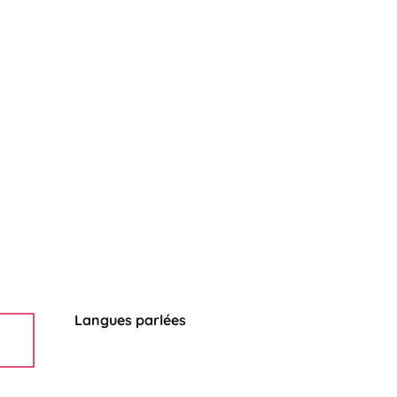
Langues parlées
Langues parlées