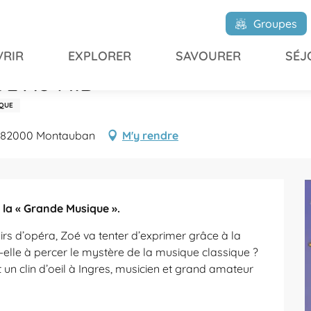
A ZOÉ AU MIB
Groupes
RIR
EXPLORER
SAVOURER
SÉJ
OÉ AU MIB
IQUE
le, 82000 Montauban
M'y rendre
e la « Grande Musique ».
rs d’opéra, Zoé va tenter d’exprimer grâce à la 
-elle à percer le mystère de la musique classique ? 
 un clin d’oeil à Ingres, musicien et grand amateur 