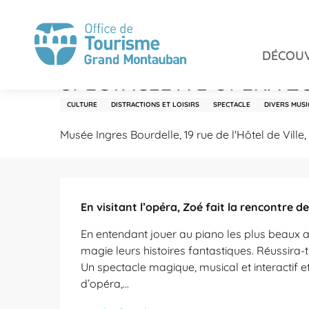
Aller
Accueil
Séjourner
Agenda
SPECTACLE À L’OPÉR
au
contenu
DÉCOUV
principal
Dimanche 20 décembre à 17:00
SPECTACLE À L’OPÉRA Z
CULTURE
DISTRACTIONS ET LOISIRS
SPECTACLE
DIVERS MUS
Musée Ingres Bourdelle, 19 rue de l'Hôtel de Vil
Description
En visitant l’opéra, Zoé fait la rencontre d
En entendant jouer au piano les plus beaux ai
magie leurs histoires fantastiques. Réussira-t
Un spectacle magique, musical et interactif et
d’opéra,...