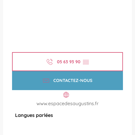
05 63 93 90
▒▒
CONTACTEZ-NOUS
www.espacedesaugustins.fr
Langues parlées
Langues parlées