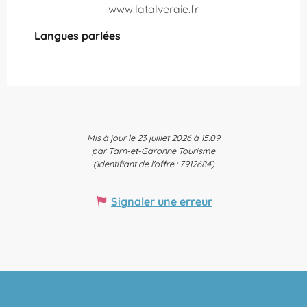
www.latalveraie.fr
Langues parlées
Langues parlées
Mis à jour le 23 juillet 2026 à 15:09
par Tarn-et-Garonne Tourisme
(Identifiant de l'offre :
7912684
)
Signaler une erreur