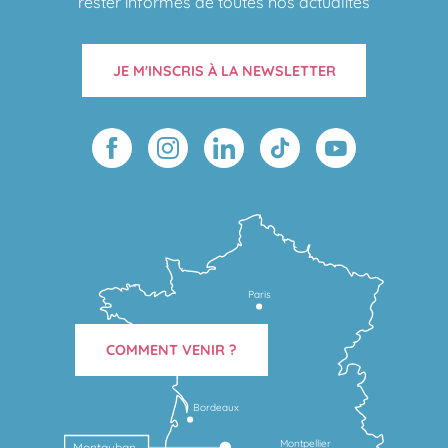
rester informés de toutes nos actualités
JE M'INSCRIS À LA NEWSLETTER
Paris
COMMENT VENIR ?
Bordeaux
Montpellier
Montauban