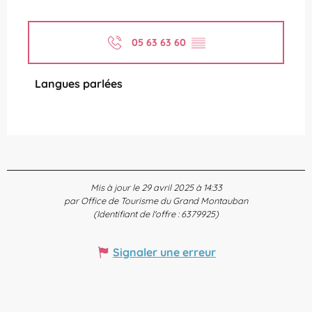
05 63 63 60
▒▒
Langues parlées
Langues parlées
Mis à jour le 29 avril 2025 à 14:33
par Office de Tourisme du Grand Montauban
(Identifiant de l'offre :
6379925
)
Signaler une erreur