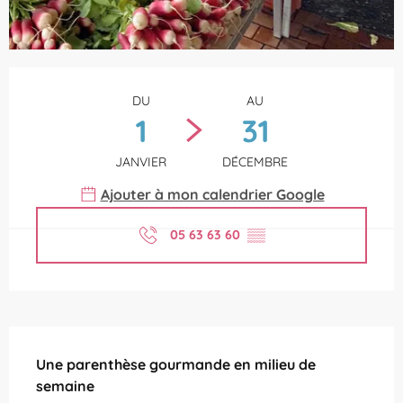
Ouverture et coordonnées
DU
AU
1
31
JANVIER
DÉCEMBRE
Ajouter à mon calendrier Google
05 63 63 60
▒▒
Description
Une parenthèse gourmande en milieu de 
semaine