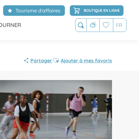
Tourisme d'affaires
BOUTIQUE EN LIGNE
OURNER
FR
Recherche
Voir les favoris
Ajouter aux favoris
Partager
Ajouter à mes favoris