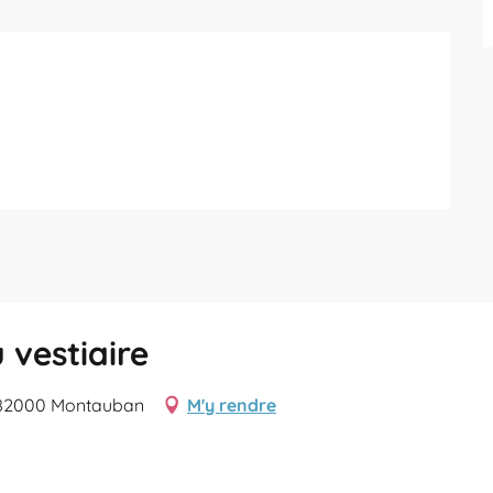
 vestiaire
, 82000 Montauban
M'y rendre