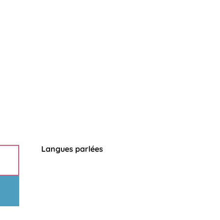
Langues parlées
Langues parlées