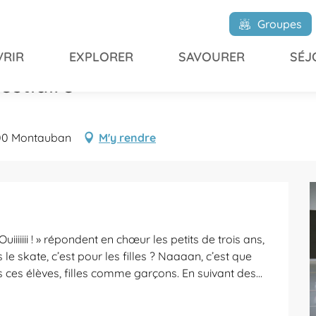
u vestiaire
Groupes
RIR
EXPLORER
SAVOURER
SÉJ
estiaire
000 Montauban
M'y rendre
iiiiiii ! » répondent en chœur les petits de trois ans, 
le skate, c’est pour les filles ? Naaaan, c’est que 
 ces élèves, filles comme garçons. En suivant des...