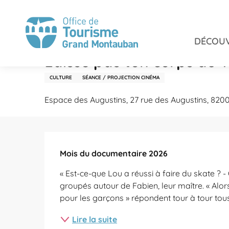
Aller
Accueil
Séjourner
Agenda
Laisse pas ton corps a
au
contenu
DÉCOUV
principal
Samedi 7 novembre de 20:30 à 22:00
Laisse pas ton corps au v
CULTURE
SÉANCE / PROJECTION CINÉMA
Espace des Augustins, 27 rue des Augustins, 82
Description
Mois du documentaire 2026
« Est-ce-que Lou a réussi à faire du skate ? - Ou
groupés autour de Fabien, leur maître. « Alors 
pour les garçons » répondent tour à tour tous
Lire la suite