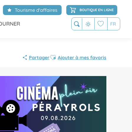
Tourisme d'affaires
BOUTIQUE EN LIGNE
OURNER
FR
Recherche
Voir les favoris
Ajouter aux favoris
Partager
Ajouter à mes favoris