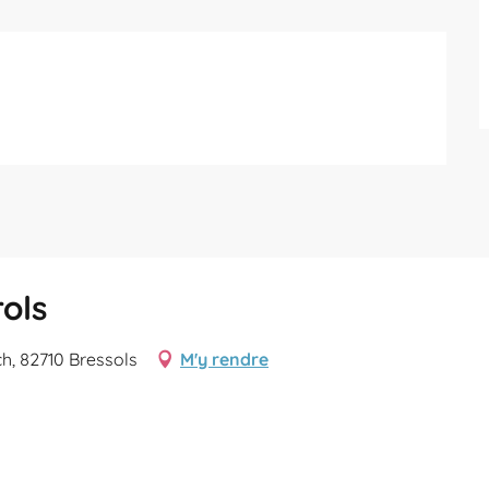
rols
h, 82710 Bressols
M'y rendre