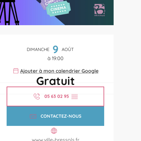
Ouverture et coordonnées
9
DIMANCHE
AOÛT
à 19:00
Ajouter à mon calendrier Google
Gratuit
05 63 02 95
▒▒
CONTACTEZ-NOUS
www.ville-bressols.fr