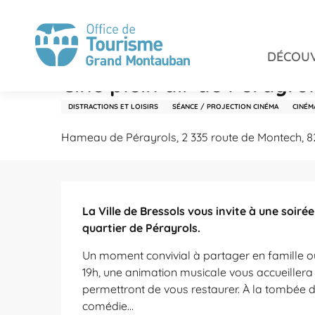
Aller
Accueil
Séjourner
Agenda
Ciné plein air de Péra
au
contenu
DÉCOUV
principal
Dimanche 9 août à 19:00
Ciné plein air de Pérayrol
DISTRACTIONS ET LOISIRS
SÉANCE / PROJECTION CINÉMA
CINÉM
Hameau de Pérayrols, 2 335 route de Montech, 8
Description
La Ville de Bressols vous invite à une soiré
quartier de Pérayrols.
Un moment convivial à partager en famille ou
19h, une animation musicale vous accueillera 
permettront de vous restaurer. À la tombée de 
comédie...