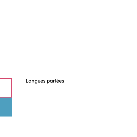
Langues parlées
Langues parlées