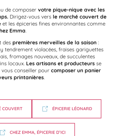
nu de composer
votre pique-nique avec les
mps.
Dirigez-vous vers
le marché couvert de
e
et les épiceries fines environnantes comme
hez Emma
.
t des
premières merveilles de la saison
:
 tendrement violacées, fraises gariguettes
rais, fromages nouveaux, de succulentes
ins locaux.
Les artisans et producteurs
se
e vous conseiller pour
composer un panier
eurs printanières
.
É COUVERT
ÉPICERIE LÉONARD
CHEZ EMMA, ÉPICERIE D’ICI