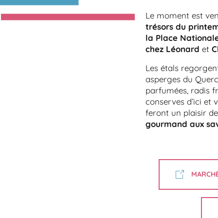
Le moment est ve
trésors du printe
la Place National
chez Léonard
et
C
Les étals regorgen
asperges du Quercy
parfumées, radis f
conserves d’ici et v
feront un plaisir d
gourmand aux sav
MARCH