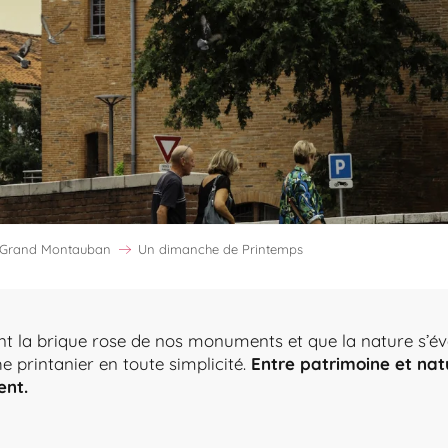
e Grand Montauban
Un dimanche de Printemps
nt la brique rose de nos monuments et que la nature s’éve
 printanier en toute simplicité.
Entre patrimoine et nat
ent.