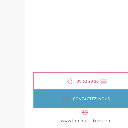
05 32 28 26
▒▒
CONTACTEZ-NOUS
www.tommys-diner.com