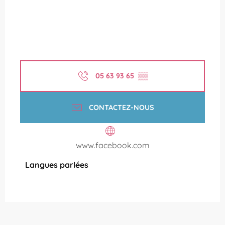
05 63 93 65
▒▒
CONTACTEZ-NOUS
www.facebook.com
Langues parlées
Langues parlées