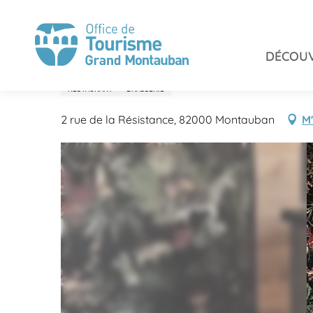
Aller
Accueil
Savourer
Restaurants
Le Flingueur
au
contenu
DÉCOUV
principal
Le Flingueur
RESTAURANT
BRASSERIE
2 rue de la Résistance, 82000 Montauban
M