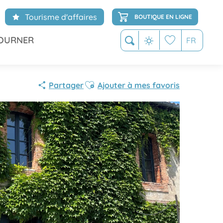
Tourisme d'affaires
BOUTIQUE EN LIGNE
OURNER
FR
Recherche
Voir les favoris
Ajouter aux favoris
Partager
Ajouter à mes favoris