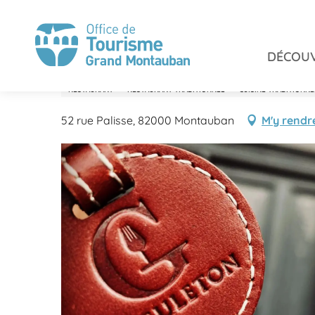
Aller
Accueil
Savourer
Restaurants
Gueuleton
au
contenu
DÉCOUV
principal
Gueuleton
RESTAURANT
RESTAURANT TRADITIONNEL
CUISINE TRADITIONNE
52 rue Palisse, 82000 Montauban
M'y rendr