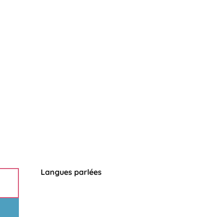
Langues parlées
Langues parlées