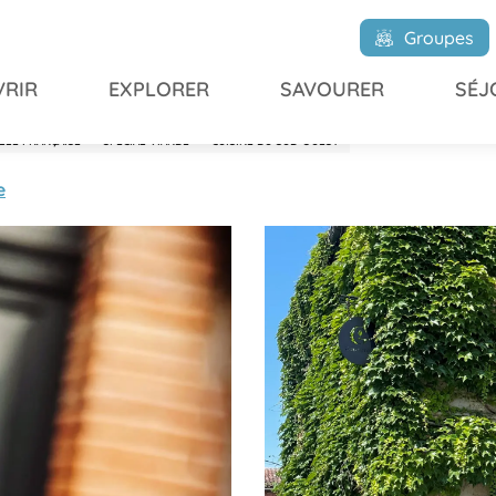
Groupes
RIR
EXPLORER
SAVOURER
SÉJ
LLE FRANÇAISE
SPÉCIAL VIANDE
CUISINE DU SUD-OUEST
e