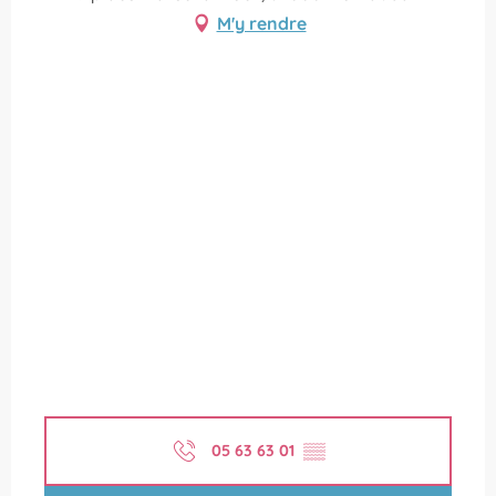
M'y rendre
05 63 63 01
▒▒