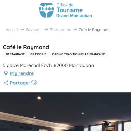
Accueil
Savourer
Restaurants
Café le Raymond
Café le Raymond
RESTAURANT
BRASSERIE
CUISINE TRADITIONNELLE FRANÇAISE
5 place Maréchal Foch, 82000 Montauban
M'y rendre
Ajouter aux favoris
Partager