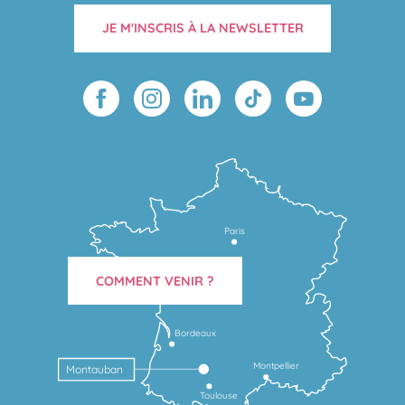
JE M'INSCRIS À LA NEWSLETTER
Paris
COMMENT VENIR ?
Bordeaux
Montpellier
Montauban
Toulouse