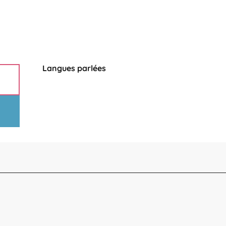
Langues parlées
Langues parlées