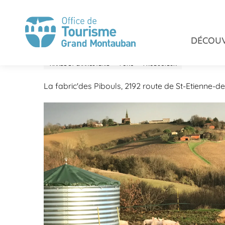
Aller
Accueil
Savourer
Produits du terroir
La fabric'de
au
contenu
DÉCOUV
principal
La fabric'des Pibouls
VIANDE ET CHARCUTERIE
PORC
PRODUCTEUR
La fabric'des Pibouls, 2192 route de St-Etienne-