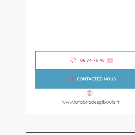
06 74 76 48
▒▒
CONTACTEZ-NOUS
www.lafabricdespibouls.fr