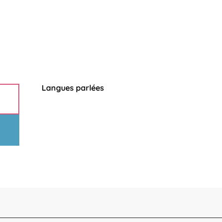
Langues parlées
Langues parlées