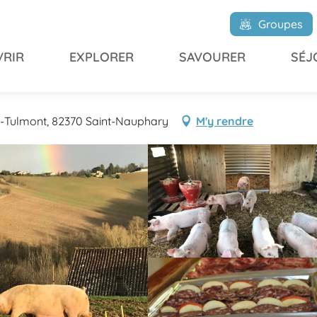
s Pibouls
Groupes
RIR
EXPLORER
SAVOURER
SÉJ
de-Tulmont, 82370 Saint-Nauphary
M'y rendre