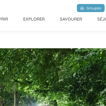
Groupes
RIR
EXPLORER
SAVOURER
SÉJ
ols