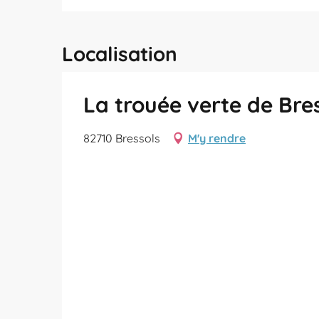
Localisation
La trouée verte de Bre
82710 Bressols
M'y rendre