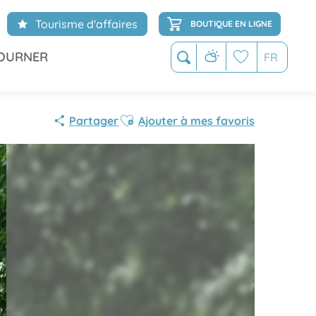
Tourisme d'affaires
BOUTIQUE EN LIGNE
OURNER
FR
Recherche
Voir les favoris
Ajouter aux favoris
Partager
Ajouter à mes favoris